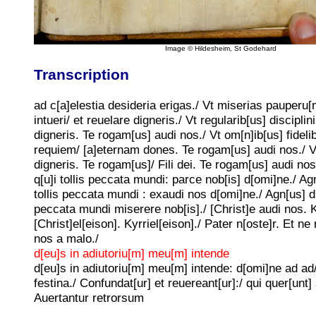
Image © Hildesheim, St Godehard
Transcription
ad c[a]elestia desideria erigas./ Vt miserias pauperu[
intueri/ et reuelare digneris./ Vt regularib[us] disciplin
digneris. Te rogam[us] audi nos./ Vt om[n]ib[us] fideli
requiem/ [a]eternam dones. Te rogam[us] audi nos./ V
digneris. Te rogam[us]/ Fili dei. Te rogam[us] audi nos. 
q[u]i tollis peccata mundi: parce nob[is] d[omi]ne./ Agn
tollis peccata mundi : exaudi nos d[omi]ne./ Agn[us] d[e
peccata mundi miserere nob[is]./ [Christ]e audi nos. K
[Christ]el[eison]. Kyrriel[eison]./ Pater n[oste]r. Et ne
nos a malo./
d[eu]s in adiutoriu[m] meu[m] intende
d[eu]s in adiutoriu[m] meu[m] intende: d[omi]ne ad 
festina./ Confundat[ur] et reuereant[ur]:/ qui quer[un
Auertantur retrorsum